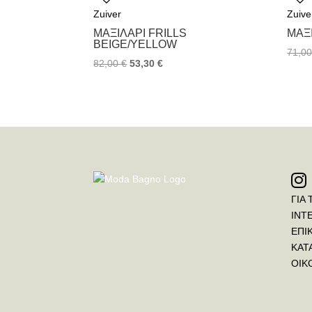
Zuiver
Zuive
ΜΑΞΙΛΆΡΙ FRILLS
ΜΑΞ
BEIGE/YELLOW
71,0
82,00
€
53,30
€
ΓΙΑ 
INT
ΕΠΙ
ΚΑΤ
ΟΙΚ