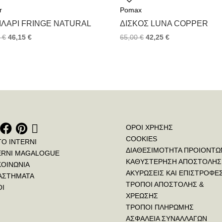
o
e
r
r
Pomax
o
r
e
k
s
ΙΛΆΡΙ FRINGE NATURAL
ΔΊΣΚΟΣ LUNA COPPER
t
0
€
46,15
€
65,00
€
42,25
€
ΟΡΟΙ ΧΡΗΣΗΣ
COOKIES
ΤΟ INTERNI
ΔΙΑΘΕΣΙΜΟΤΗΤΑ ΠΡΟΙΟΝΤΩ
ERNI MAGALOGUE
ΚΑΘΥΣΤΕΡΗΣΗ ΑΠΟΣΤΟΛΗΣ
ΚΟΙΝΩΝΙΑ
ΑΚΥΡΩΣΕΙΣ ΚΑΙ ΕΠΙΣΤΡΟΦΕ
ΑΣΤΗΜΑΤΑ
ΤΡΟΠΟΙ ΑΠΟΣΤΟΛΗΣ &
ΟΙ
ΧΡΕΩΣΗΣ
ΤΡΟΠΟΙ ΠΛΗΡΩΜΗΣ
ΑΣΦΑΛΕΙΑ ΣΥΝΑΛΛΑΓΩΝ