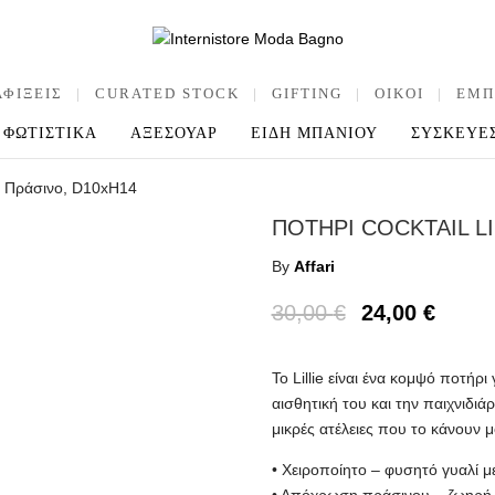
ΑΦΙΞΕΙΣ
|
CURATED STOCK
|
GIFTING
|
OIKOI
|
ΕΜΠ
ΦΩΤΙΣΤΙΚΑ
ΑΞΕΣΟΥΑΡ
ΕΙΔΗ ΜΠΑΝΙΟΥ
ΣΥΣΚΕΥΕ
e – Πράσινο, D10xH14
ΠΟΤΗΡΙ COCKTAIL LI
By
Affari
30,00
€
24,00
€
Το Lillie είναι ένα κομψό ποτήρι
αισθητική του και την παιχνιδι
μικρές ατέλειες που το κάνουν μ
• Χειροποίητο – φυσητό γυαλί μ