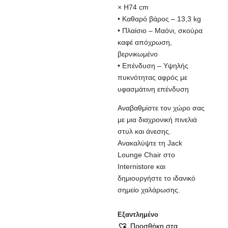
× H74 cm
• Καθαρό βάρος – 13,3 kg
• Πλαίσιο – Μαόνι, σκούρα
καφέ απόχρωση,
βερνικωμένο
• Επένδυση – Υψηλής
πυκνότητας αφρός με
υφασμάτινη επένδυση
Αναβαθμίστε τον χώρο σας
με μια διαχρονική πινελιά
στυλ και άνεσης.
Ανακαλύψτε τη Jack
Lounge Chair στο
Internistore και
δημιουργήστε το ιδανικό
σημείο χαλάρωσης.
Εξαντλημένο
Προσθήκη στα