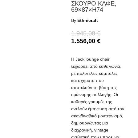
ΣΚΟΥΡΟ ΚΑΦΕ,
69×87×H74
By
Ethnicraft
1.945,00
€
1.556,00
€
Η Jack lounge chair
ξεχωρίζει από κάθε γωνία,
με πολυτελείς καμπύλες
και σχήματα που
αποτελούν τη βάση της
ομώνυμης συλλογής. Οι
καθαρές γραμμές της
αντλούν έμπνευση από τον
σκανδιναβικό μοντερνισμό,
δημιουργώντας μια
διαχρονική, vintage
αισθητική που μπορεί να