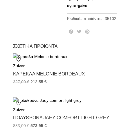
αγαπημένα
Κωδικός προϊόντος:
35102
F
T
P
a
w
i
c
i
n
ΣΧΕΤΙΚΆ ΠΡΟΪΌΝΤΑ
e
t
t
b
t
e
o
e
r
Zuiver
o
r
e
k
s
ΚΑΡΈΚΛΑ MELONIE BORDEAUX
t
327,00
€
212,55
€
Zuiver
ΠΟΛΥΘΡΌΝΑ JAEY COMFORT LIGHT GREY
883,00
€
573,95
€