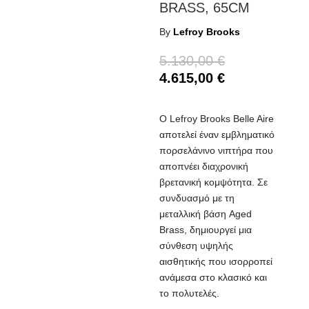
BRASS, 65CM
By
Lefroy Brooks
Original
5.130,00
€
price
Η
4.615,00
€
was:
τρέχουσα
5.130,00 €.
τιμή
Ο Lefroy Brooks Belle Aire
είναι:
αποτελεί έναν εμβληματικό
4.615,00 €.
πορσελάνινο νιπτήρα που
αποπνέει διαχρονική
βρετανική κομψότητα. Σε
συνδυασμό με τη
μεταλλική βάση Aged
Brass, δημιουργεί μια
σύνθεση υψηλής
αισθητικής που ισορροπεί
ανάμεσα στο κλασικό και
το πολυτελές.