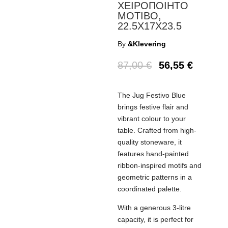
ΧΕΙΡΟΠΟΙΗΤΟ
ΜΟΤΙΒΟ,
22.5X17X23.5
By
&Klevering
87,00
€
56,55
€
The Jug Festivo Blue
brings festive flair and
vibrant colour to your
table. Crafted from high-
quality stoneware, it
features hand-painted
ribbon-inspired motifs and
geometric patterns in a
coordinated palette.
With a generous 3-litre
capacity, it is perfect for