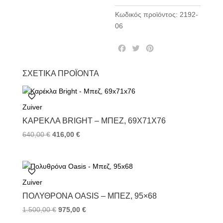
Κωδικός προϊόντος:
2192-
06
F
T
P
a
w
i
c
i
n
ΣΧΕΤΙΚΆ ΠΡΟΪΌΝΤΑ
e
t
t
b
t
e
o
e
r
Zuiver
o
r
e
k
s
ΚΑΡΈΚΛΑ BRIGHT – ΜΠΕΖ, 69X71X76
t
640,00
€
416,00
€
Zuiver
ΠΟΛΥΘΡΌΝΑ OASIS – ΜΠΕΖ, 95×68
1.500,00
€
975,00
€