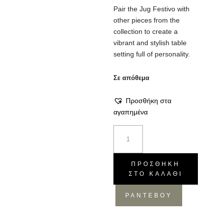
Pair the Jug Festivo with
other pieces from the
collection to create a
vibrant and stylish table
setting full of personality.
Σε απόθεμα
Προσθήκη στα
αγαπημένα
Κεραμική
Κανάτα
-
Χειροποίητο
ΠΡΟΣΘΉΚΗ
ΣΤΟ ΚΑΛΆΘΙ
Μοτίβο,
22.5x17x23.5
ΡΑΝΤΕΒΟΥ
ποσότητα