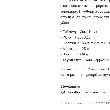
Κάθε βάζο είναι χειροποίητο στη
μικρές φυσικές ανομοιομορφίες 
χαρακτήρα. Η καθαρή πορσελάνη
από τη φύση, το καθιστούν ένα 
χώρο.
• Συλλογή – Coral Neve
• Υλικό – Πορσελάνη
• Διαστάσεις – W25 x D25 x H3
• Διάμετρος – 25 cm
• Βάρος – 3.296 g
• Χειροποίητο – κάθε κομμάτι εί
Ανακαλύψτε τη συλλογή Coral N
αντικείμενο που γεφυρώνει την τ
Εξαντλημένο
Προσθήκη στα αγαπημένα
Κωδικός προϊόντος:
9957721M