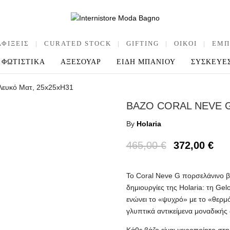
ΑΦΙΞΕΙΣ
|
CURATED STOCK
|
GIFTING
|
OIKOI
|
ΕΜΠ
ΦΩΤΙΣΤΙΚΑ
ΑΞΕΣΟΥΑΡ
ΕΙΔΗ ΜΠΑΝΙΟΥ
ΣΥΣΚΕΥΕ
 Λευκό Ματ, 25x25xH31
ΒΑΖΟ CORAL NEVE G
By
Holaria
465,00
€
372,00
€
Το Coral Neve G πορσελάνινο β
δημιουργίες της Holaria: τη Ge
ενώνει το «ψυχρό» με το «θερμό
γλυπτικά αντικείμενα μοναδικής 