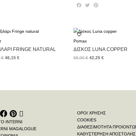
F
T
P
a
w
i
c
i
n
e
t
t
b
t
e
o
e
r
r
Pomax
o
r
e
k
s
ΙΛΆΡΙ FRINGE NATURAL
ΔΊΣΚΟΣ LUNA COPPER
t
0
€
46,15
€
65,00
€
42,25
€
ΟΡΟΙ ΧΡΗΣΗΣ
COOKIES
ΤΟ INTERNI
ΔΙΑΘΕΣΙΜΟΤΗΤΑ ΠΡΟΙΟΝΤΩ
ERNI MAGALOGUE
ΚΑΘΥΣΤΕΡΗΣΗ ΑΠΟΣΤΟΛΗΣ
ΚΟΙΝΩΝΙΑ