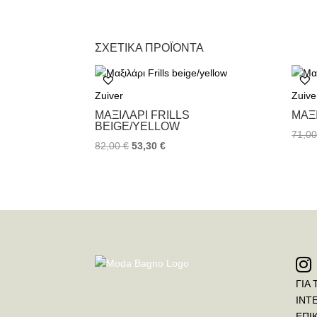
ΣΧΕΤΙΚΆ ΠΡΟΪΌΝΤΑ
Zuiver
Zuive
ΜΑΞΙΛΆΡΙ FRILLS
ΜΑΞ
BEIGE/YELLOW
71,0
82,00
€
53,30
€
ΓΙΑ 
INT
ΕΠΙ