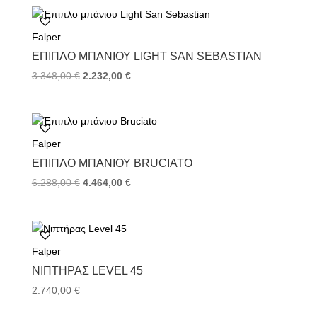
was:
τιμή
5.170,00 €.
είναι:
2.305,00 €.
Falper
ΈΠΙΠΛΟ ΜΠΆΝΙΟΥ LIGHT SAN SEBASTIAN
Original
Η
3.348,00
€
2.232,00
€
price
τρέχουσα
was:
τιμή
3.348,00 €.
είναι:
2.232,00 €.
Falper
ΈΠΙΠΛΟ ΜΠΆΝΙΟΥ BRUCIATO
Original
Η
6.288,00
€
4.464,00
€
price
τρέχουσα
was:
τιμή
6.288,00 €.
είναι:
4.464,00 €.
Falper
ΝΙΠΤΉΡΑΣ LEVEL 45
2.740,00
€