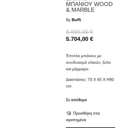
ΜΠΑΝΙΟΥ WOOD
& MARBLE
By
Boffi
Original
8.556,00
€
price
Η
5.704,00
€
was:
τρέχουσα
8.556,00 €.
τιμή
Έπιπλο μπάνιου με
είναι:
συνδυασμό υλικών, ξύλο
5.704,00 €.
και μάρμαρο.
Διαστάσεις: 70 Χ 45 Χ Η90
cm
Σε απόθεμα
Προσθήκη στα
αγαπημένα