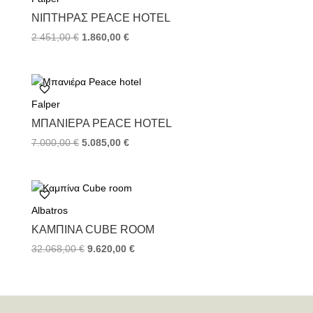
ΝΙΠΤΉΡΑΣ PEACE HOTEL
Original
Η
2.451,00
€
1.860,00
€
price
τρέχουσα
was:
τιμή
2.451,00 €.
είναι:
1.860,00 €.
Falper
ΜΠΑΝΙΈΡΑ PEACE HOTEL
Original
Η
7.000,00
€
5.085,00
€
price
τρέχουσα
was:
τιμή
7.000,00 €.
είναι:
5.085,00 €.
Albatros
ΚΑΜΠΊΝΑ CUBE ROOM
Original
Η
32.068,00
€
9.620,00
€
price
τρέχουσα
was:
τιμή
32.068,00 €.
είναι:
9.620,00 €.