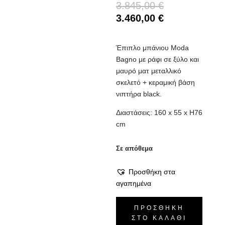
Original
3.845,00
€
price
Η
3.460,00
€
was:
τρέχουσα
3.845,00 €.
τιμή
Έπιπλο μπάνιου Moda
είναι:
Bagno με ράφι σε ξύλο και
3.460,00 €.
μαυρό ματ μεταλλικό
σκελετό + κεραμική βάση
νιπτήρα black.
Διαστάσεις: 160 x 55 x Η76
cm
Σε απόθεμα
Προσθήκη στα
αγαπημένα
Έπιπλο
ΠΡΟΣΘΉΚΗ
Μπάνιου
ΣΤΟ ΚΑΛΆΘΙ