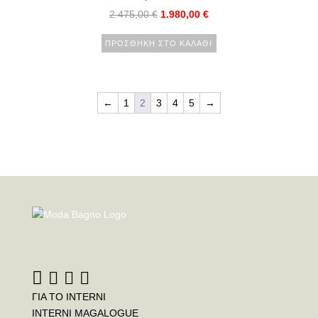
2.475,00
€
1.980,00
€
ΠΡΟΣΘΉΚΗ ΣΤΟ ΚΑΛΆΘΙ
←
1
2
3
4
5
→
ΓΙΑ ΤΟ INTERNI
INTERNI MAGALOGUE