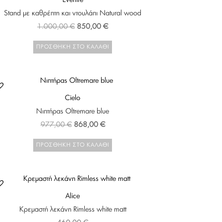
Stand με καθρέπτη και ντουλάπι Natural wood
Original
Η
1.000,00
€
850,00
€
price
τρέχουσα
ΠΡΟΣΘΉΚΗ ΣΤΟ ΚΑΛΆΘΙ
was:
τιμή
1.000,00 €.
είναι:
850,00 €.
Cielo
Νιπτήρας Oltremare blue
Original
Η
977,00
€
868,00
€
price
τρέχουσα
ΠΡΟΣΘΉΚΗ ΣΤΟ ΚΑΛΆΘΙ
was:
τιμή
977,00 €.
είναι:
868,00 €.
Alice
Κρεμαστή λεκάνη Rimless white matt