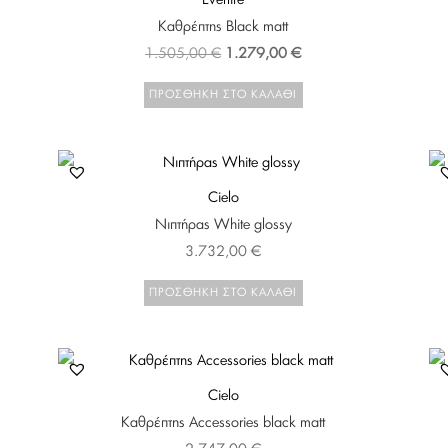
Καθρέπτης Black matt
Original
Η
1.505,00
€
1.279,00
€
price
τρέχουσα
ΠΡΟΣΘΉΚΗ ΣΤΟ ΚΑΛΆΘΙ
was:
τιμή
1.505,00 €.
είναι:
1.279,00 €.
Cielo
Νιπτήρας White glossy
3.732,00
€
ΠΡΟΣΘΉΚΗ ΣΤΟ ΚΑΛΆΘΙ
Cielo
Καθρέπτης Accessories black matt