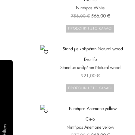
Νιπτήρας White
Original
Η
756,00
€
566,00
€
price
τρέχουσα
ΠΡΟΣΘΉΚΗ ΣΤΟ ΚΑΛΆΘΙ
was:
τιμή
756,00 €.
είναι:
566,00 €.
Everlife
Stand με καθρέπτη Natural wood
921,00
€
ΠΡΟΣΘΉΚΗ ΣΤΟ ΚΑΛΆΘΙ
Cielo
Filters
Νιπτήρας Anemone yellow