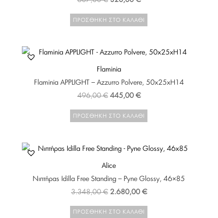
687,00
€
320,00
€
price
τρέχουσα
ΠΡΟΣΘΉΚΗ ΣΤΟ ΚΑΛΆΘΙ
was:
τιμή
687,00 €.
είναι:
320,00 €.
Flaminia
Flaminia APPLIGHT – Azzurro Polvere, 50x25xH14
Original
Η
496,00
€
445,00
€
price
τρέχουσα
ΠΡΟΣΘΉΚΗ ΣΤΟ ΚΑΛΆΘΙ
was:
τιμή
496,00 €.
είναι:
445,00 €.
Alice
Νιπτήρας Idilla Free Standing – Pyne Glossy, 46×85
Original
Η
3.348,00
€
2.680,00
€
price
τρέχουσα
ΠΡΟΣΘΉΚΗ ΣΤΟ ΚΑΛΆΘΙ
was:
τιμή