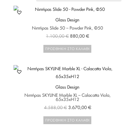
Glass Design
Νιπτήρας Slide 50 – Powder Pink, Φ50
Original
Η
1.100,00
€
880,00
€
price
τρέχουσα
ΠΡΟΣΘΉΚΗ ΣΤΟ ΚΑΛΆΘΙ
was:
τιμή
1.100,00 €.
είναι:
880,00 €.
Glass Design
Νιπτήρας SKYLINE Marble XL – Calacatta Viola,
65x35xH12
Original
Η
4.588,00
€
3.670,00
€
price
τρέχουσα
ΠΡΟΣΘΉΚΗ ΣΤΟ ΚΑΛΆΘΙ
was:
τιμή
4.588,00 €.
είναι: