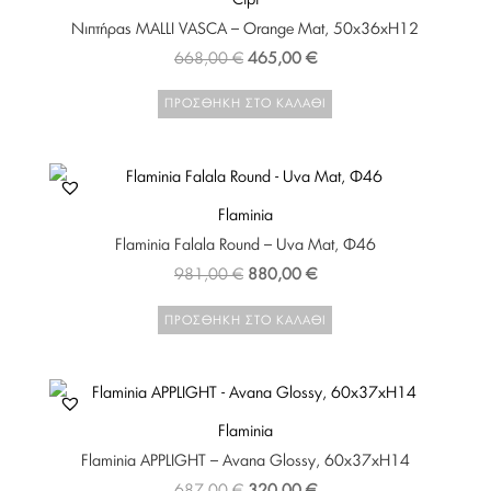
Νιπτήρας MALLI VASCA – Orange Mat, 50x36xH12
Original
Η
668,00
€
465,00
€
price
τρέχουσα
ΠΡΟΣΘΉΚΗ ΣΤΟ ΚΑΛΆΘΙ
was:
τιμή
668,00 €.
είναι:
465,00 €.
Flaminia
Flaminia Falala Round – Uva Mat, Φ46
Original
Η
981,00
€
880,00
€
price
τρέχουσα
ΠΡΟΣΘΉΚΗ ΣΤΟ ΚΑΛΆΘΙ
was:
τιμή
981,00 €.
είναι:
880,00 €.
Flaminia
Flaminia APPLIGHT – Avana Glossy, 60x37xH14
Original
Η