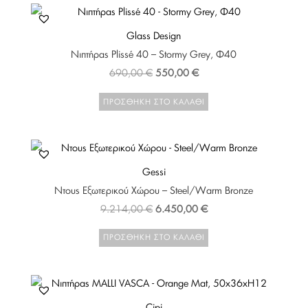
3.670,00 €.
Glass Design
Νιπτήρας Plissé 40 – Stormy Grey, Φ40
Original
Η
690,00
€
550,00
€
price
τρέχουσα
ΠΡΟΣΘΉΚΗ ΣΤΟ ΚΑΛΆΘΙ
was:
τιμή
690,00 €.
είναι:
550,00 €.
Gessi
Ντους Εξωτερικού Χώρου – Steel/Warm Bronze
Original
Η
9.214,00
€
6.450,00
€
price
τρέχουσα
ΠΡΟΣΘΉΚΗ ΣΤΟ ΚΑΛΆΘΙ
was:
τιμή
9.214,00 €.
είναι:
6.450,00 €.
Cipi