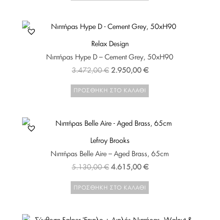
3.348,00 €.
είναι:
2.680,00 €.
Relax Design
Νιπτήρας Hype D – Cement Grey, 50xH90
Original
Η
3.472,00
€
2.950,00
€
price
τρέχουσα
ΠΡΟΣΘΉΚΗ ΣΤΟ ΚΑΛΆΘΙ
was:
τιμή
3.472,00 €.
είναι:
2.950,00 €.
Lefroy Brooks
Νιπτήρας Belle Aire – Aged Brass, 65cm
Original
Η
5.130,00
€
4.615,00
€
price
τρέχουσα
ΠΡΟΣΘΉΚΗ ΣΤΟ ΚΑΛΆΘΙ
was:
τιμή
5.130,00 €.
είναι:
4.615,00 €.