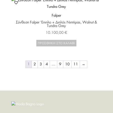
Falper
Σύνθεση Falper ‘Επιπλο + Διπλός Νιπτήρας, Walnut &
Tundra Grey
10.100,00
€
ΠΡΟΣΘΉΚΗ ΣΤΟ ΚΑΛΆΘΙ
1
2
3
4
…
9
10
11
→