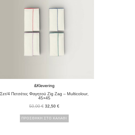
&Klevering
Σετ/4 Πετσέτες Φαγητού Zig Zag – Multicolour,
45×45
50,00
€
32,50
€
ΠΡΟΣΘΉΚΗ ΣΤΟ ΚΑΛΆΘΙ