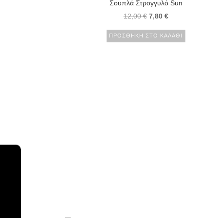
Σουπλά Στρογγυλό Sun
12,00
€
7,80
€
ΠΡΟΣΘΉΚΗ ΣΤΟ ΚΑΛΆΘΙ