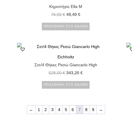
Κηροπήγιο Ella M
76,00
€
49,40
€
ΠΡΟΣΘΉΚΗ ΣΤΟ ΚΑΛΆΘΙ
Eichholtz
Σετ/4 Θήκες Ρεσώ Giancarlo High
528,00
€
343,20
€
ΠΡΟΣΘΉΚΗ ΣΤΟ ΚΑΛΆΘΙ
←
1
2
3
4
5
6
7
8
9
→