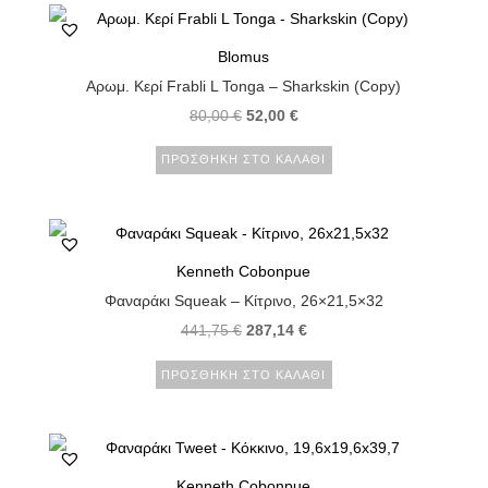
Blomus
Αρωμ. Κερί Frabli L Tonga – Sharkskin (Copy)
80,00
€
52,00
€
ΠΡΟΣΘΉΚΗ ΣΤΟ ΚΑΛΆΘΙ
Kenneth Cobonpue
Φαναράκι Squeak – Κίτρινο, 26×21,5×32
441,75
€
287,14
€
ΠΡΟΣΘΉΚΗ ΣΤΟ ΚΑΛΆΘΙ
Kenneth Cobonpue