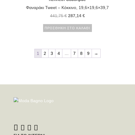
Φαναράκι Tweet – Κόκκινο, 19,6×19,6×39,7
441,75
€
287,14
€
ΠΡΟΣΘΉΚΗ ΣΤΟ ΚΑΛΆΘΙ
1
2
3
4
…
7
8
9
→