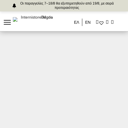
Οι παραγγελίες 7–18/8 θα εξυπηρετηθούν από 19/8, με σειρά
προτεραιότητας
ΕΛ
ΕΝ
Ασφάλεια Συναλλαγών
Όλες οι πληρωμές που πραγματοποιούνται με
χρήση κάρτας διεκπεραιώνονται μέσω της
πλατφόρμας ηλεκτρονικών πληρωμών “Alpha e-
Commerce” της Alpha Bank και χρησιμοποιεί
κρυπτογράφηση TLS 1.2 με πρωτόκολλο
κρυπτογράφησης 128-bit (Secure Sockets Layer –
SSL). Η κρυπτογράφηση είναι ένας τρόπος
κωδικοποίησης της πληροφορίας μέχρι αυτή να
φτάσει στον ορισμένο αποδέκτη της, ο οποίος θα