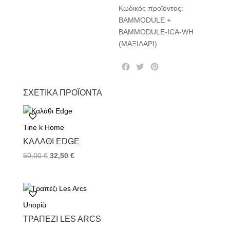
Κωδικός προϊόντος:
BAMMODULE +
BAMMODULE-ICA-WH
(ΜΑΞΙΛΑΡΙ)
F
T
P
a
w
i
c
i
n
ΣΧΕΤΙΚΆ ΠΡΟΪΌΝΤΑ
e
t
t
b
t
e
o
e
r
Tine k Home
o
r
e
k
s
ΚΑΛΆΘΙ EDGE
t
50,00
€
32,50
€
Unopiù
TΡΑΠΈΖΙ LES ARCS