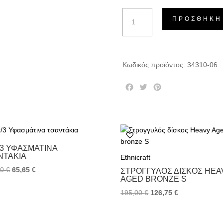
Μπωλ
ΠΡΟΣΘΉΚΗ
Basil
M
ποσότητα
Κωδικός προϊόντος:
34310-06
F
T
P
a
w
i
c
i
n
e
t
t
b
t
e
o
e
r
o
r
e
/3 ΥΦΑΣΜΆΤΙΝΑ
ΝΤΆΚΙΑ
k
s
Ethnicraft
t
00
€
65,65
€
ΣΤΡΟΓΓΥΛΌΣ ΔΊΣΚΟΣ HEA
AGED BRONZE S
195,00
€
126,75
€