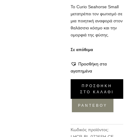
Το Curio Seahorse Small
μετατρέπει τον φωτισμό σε
μια ποιητική αναφορά στον
θαλάσσιο κόσμο και την
ομορφιά της φύσης.
Σε απόθεμα
Προσθήκη στα
αγαπημένα
Φωτ.
ΠΡΟΣΘΉΚΗ
Οροφής
ΣΤΟ ΚΑΛΆΘΙ
S
Seahorse
ΡΑΝΤΕΒΟΥ
-
Μαύρο,
20x20x68
Κωδικός προϊόντος:
ποσότητα
LHCR-BL-0726SH-CE