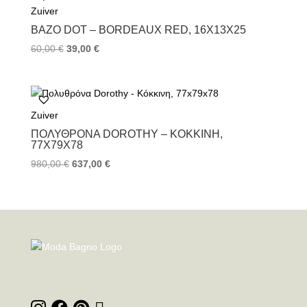
Zuiver
ΒΆΖΟ DOT – BORDEAUX RED, 16X13X25
60,00
€
39,00
€
Zuiver
ΠΟΛΥΘΡΌΝΑ DOROTHY – ΚΌΚΚΙΝΗ,
77X79X78
980,00
€
637,00
€