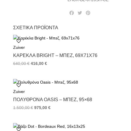
F
T
P
a
w
i
c
i
n
ΣΧΕΤΙΚΆ ΠΡΟΪΌΝΤΑ
e
t
t
b
t
e
o
e
r
Zuiver
o
r
e
k
s
ΚΑΡΈΚΛΑ BRIGHT – ΜΠΕΖ, 69X71X76
t
640,00
€
416,00
€
Zuiver
ΠΟΛΥΘΡΌΝΑ OASIS – ΜΠΕΖ, 95×68
1.500,00
€
975,00
€