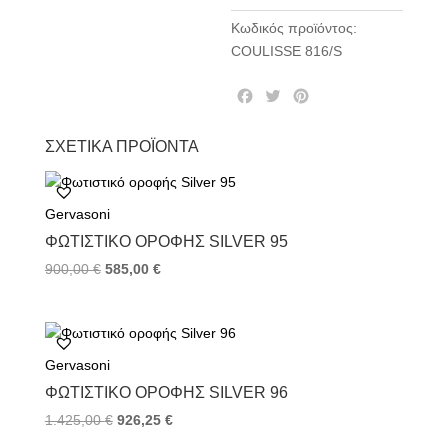
Κωδικός προϊόντος:
COULISSE 816/S
F
T
P
a
w
i
c
i
n
ΣΧΕΤΙΚΆ ΠΡΟΪΌΝΤΑ
e
t
t
b
t
e
o
e
r
Gervasoni
o
r
e
k
s
ΦΩΤΙΣΤΙΚΌ ΟΡΟΦΉΣ SILVER 95
t
900,00
€
585,00
€
Gervasoni
ΦΩΤΙΣΤΙΚΌ ΟΡΟΦΉΣ SILVER 96
1.425,00
€
926,25
€