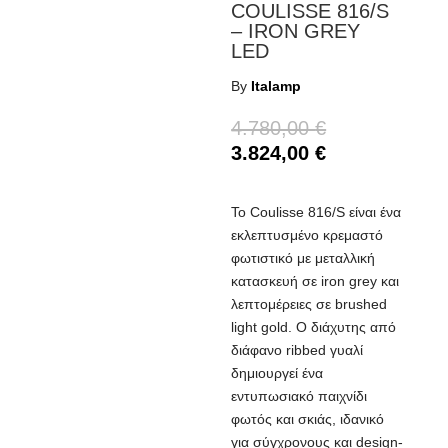
COULISSE 816/S
– IRON GREY
LED
By
Italamp
4.780,00
€
3.824,00
€
Το Coulisse 816/S είναι ένα
εκλεπτυσμένο κρεμαστό
φωτιστικό με μεταλλική
κατασκευή σε iron grey και
λεπτομέρειες σε brushed
light gold. Ο διάχυτης από
διάφανο ribbed γυαλί
δημιουργεί ένα
εντυπωσιακό παιχνίδι
φωτός και σκιάς, ιδανικό
για σύγχρονους και design-