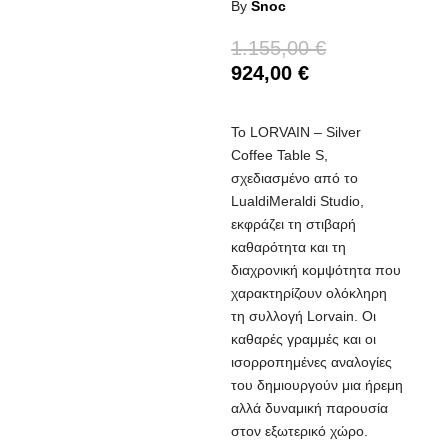
By
Snoc
1.155,00
€
924,00
€
Το LORVAIN – Silver
Coffee Table S,
σχεδιασμένο από το
LualdiMeraldi Studio,
εκφράζει τη στιβαρή
καθαρότητα και τη
διαχρονική κομψότητα που
χαρακτηρίζουν ολόκληρη
τη συλλογή Lorvain. Οι
καθαρές γραμμές και οι
ισορροπημένες αναλογίες
του δημιουργούν μια ήρεμη
αλλά δυναμική παρουσία
στον εξωτερικό χώρο.