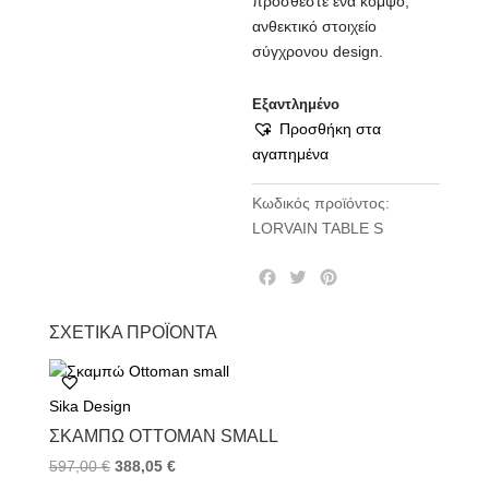
προσθέστε ένα κομψό,
ανθεκτικό στοιχείο
σύγχρονου design.
Εξαντλημένο
Προσθήκη στα
αγαπημένα
Κωδικός προϊόντος:
LORVAIN TABLE S
F
T
P
a
w
i
c
i
n
ΣΧΕΤΙΚΆ ΠΡΟΪΌΝΤΑ
e
t
t
b
t
e
o
e
r
Sika Design
o
r
e
k
s
ΣΚΑΜΠΏ OTTOMAN SMALL
t
597,00
€
388,05
€