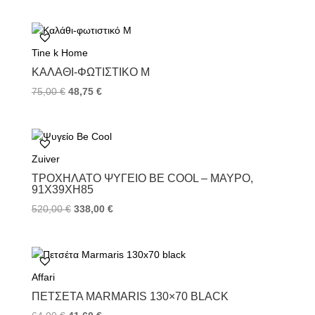
Tine k Home
ΚΑΛΆΘΙ-ΦΩΤΙΣΤΙΚΌ M
75,00
€
48,75
€
Zuiver
ΤΡΟΧΉΛΑΤΟ ΨΥΓΕΊΟ BE COOL – ΜΑΎΡΟ,
91X39XH85
520,00
€
338,00
€
Affari
ΠΕΤΣΈΤΑ MARMARIS 130×70 BLACK