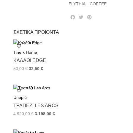
ELYTHIA L COFFEE
F
T
P
a
w
i
c
i
n
ΣΧΕΤΙΚΆ ΠΡΟΪΌΝΤΑ
e
t
t
b
t
e
o
e
r
Tine k Home
o
r
e
k
s
ΚΑΛΆΘΙ EDGE
t
50,00
€
32,50
€
Unopiù
TΡΑΠΈΖΙ LES ARCS
4.920,00
€
3.198,00
€