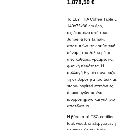
1.878,50
€
Το ELYTHIA Coffee Table L
140x75x36 cm Ash,
σχεδιασμένο από τους
Junpei & Iori Tamaki,
αποτυπώνει την αυθεντική
δύναμη του ξύλου μέσα
από καθαρές γραμμές και
φυσική υλικότητα. Η
συλλογή Elythia συνδυάζει
τη στιβαρότητα του teak με
stone-inspired επιφάνειες,
δημιουργώντας ένα
ισορροπημένο και γαλήνιο
αποτέλεσμα.
Η βάση από FSC-certified
teak wood, επεξεργασμένη