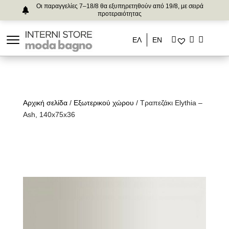
Οι παραγγελίες 7–18/8 θα εξυπηρετηθούν από 19/8, με σειρά
προτεραιότητας
ΕΛ
ΕΝ
Αρχική σελίδα
/
Εξωτερικού χώρου
/ Τραπεζάκι Elythia –
Ash, 140x75x36