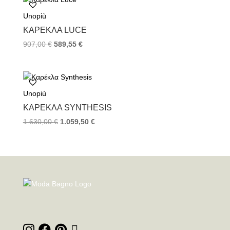
Unopiù
ΚΑΡΈΚΛΑ LUCE
907,00
€
589,55
€
Unopiù
ΚΑΡΈΚΛΑ SYNTHESIS
1.630,00
€
1.059,50
€