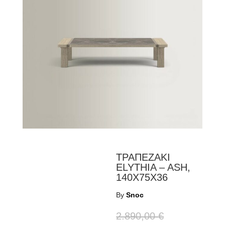
ΤΡΑΠΕΖΑΚΙ
ELYTHIA – ASH,
140X75X36
By
Snoc
2.890,00
€