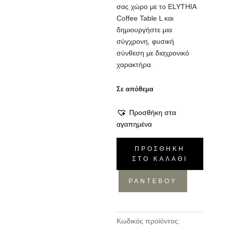
σας χώρο με το ELYTHIA
Coffee Table L και
δημιουργήστε μια
σύγχρονη, φυσική
σύνθεση με διαχρονικό
χαρακτήρα.
Σε απόθεμα
Προσθήκη στα
αγαπημένα
Τραπεζάκι
ΠΡΟΣΘΉΚΗ
Elythia
ΣΤΟ ΚΑΛΆΘΙ
-
Ash,
ΡΑΝΤΕΒΟΥ
140x75x36
ποσότητα
Κωδικός προϊόντος: