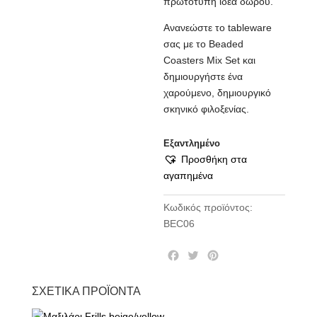
πρωτότυπη ιδέα δώρου.
Ανανεώστε το tableware
σας με το Beaded
Coasters Mix Set και
δημιουργήστε ένα
χαρούμενο, δημιουργικό
σκηνικό φιλοξενίας.
Εξαντλημένο
Προσθήκη στα
αγαπημένα
Κωδικός προϊόντος:
BEC06
F
T
P
a
w
i
c
i
n
ΣΧΕΤΙΚΆ ΠΡΟΪΌΝΤΑ
e
t
t
b
t
e