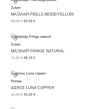
o
e
r
Zuiver
o
r
e
k
s
ΜΑΞΙΛΆΡΙ FRILLS BEIGE/YELLOW
t
82,00
€
53,30
€
Zuiver
ΜΑΞΙΛΆΡΙ FRINGE NATURAL
71,00
€
46,15
€
Pomax
ΔΊΣΚΟΣ LUNA COPPER
65,00
€
42,25
€