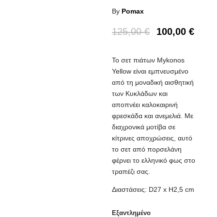
By
Pomax
125,00
€
100,00
€
Το σετ πιάτων Mykonos
Yellow είναι εμπνευσμένο
από τη μοναδική αισθητική
των Κυκλάδων και
αποπνέει καλοκαιρινή
φρεσκάδα και ανεμελιά. Με
διαχρονικά μοτίβα σε
κίτρινες αποχρώσεις, αυτό
το σετ από πορσελάνη
φέρνει το ελληνικό φως στο
τραπέζι σας.
Διαστάσεις: D27 x H2,5 cm
Εξαντλημένο