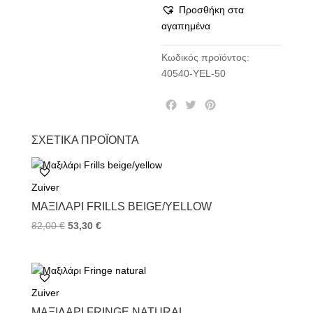
Προσθήκη στα
αγαπημένα
Κωδικός προϊόντος:
40540-YEL-50
F
T
P
a
w
i
c
i
n
ΣΧΕΤΙΚΆ ΠΡΟΪΌΝΤΑ
e
t
t
b
t
e
o
e
r
Zuiver
o
r
e
k
s
ΜΑΞΙΛΆΡΙ FRILLS BEIGE/YELLOW
t
82,00
€
53,30
€
Zuiver
ΜΑΞΙΛΆΡΙ FRINGE NATURAL