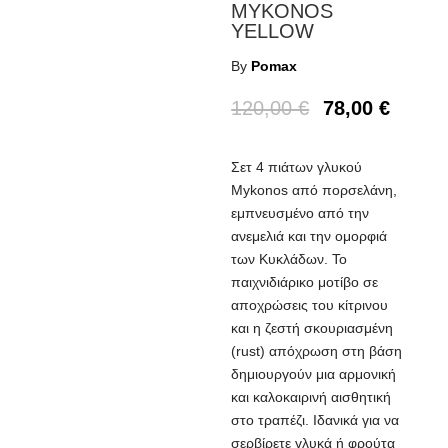
MYKONOS
YELLOW
By
Pomax
120,00
€
78,00
€
Σετ 4 πιάτων γλυκού
Mykonos από πορσελάνη,
εμπνευσμένο από την
ανεμελιά και την ομορφιά
των Κυκλάδων. Το
παιχνιδιάρικο μοτίβο σε
αποχρώσεις του κίτρινου
και η ζεστή σκουριασμένη
(rust) απόχρωση στη βάση
δημιουργούν μια αρμονική
και καλοκαιρινή αισθητική
στο τραπέζι. Ιδανικά για να
σερβίρετε γλυκά ή φρούτα