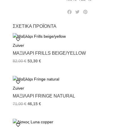
F
T
P
a
w
i
c
i
n
ΣΧΕΤΙΚΆ ΠΡΟΪΌΝΤΑ
e
t
t
b
t
e
o
e
r
Zuiver
o
r
e
k
s
ΜΑΞΙΛΆΡΙ FRILLS BEIGE/YELLOW
t
82,00
€
53,30
€
Zuiver
ΜΑΞΙΛΆΡΙ FRINGE NATURAL
71,00
€
46,15
€