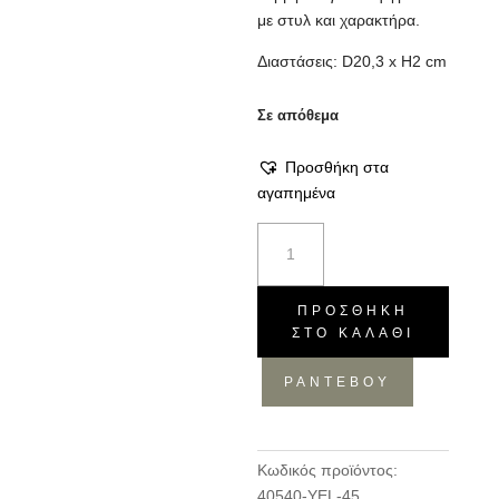
με στυλ και χαρακτήρα.
Διαστάσεις: D20,3 x H2 cm
Σε απόθεμα
Προσθήκη στα
αγαπημένα
Σετ/4
Πιάτα
Γλυκού
Mykonos
ΠΡΟΣΘΉΚΗ
ΣΤΟ ΚΑΛΆΘΙ
Yellow
ποσότητα
ΡΑΝΤΕΒΟΥ
Κωδικός προϊόντος:
40540-YEL-45