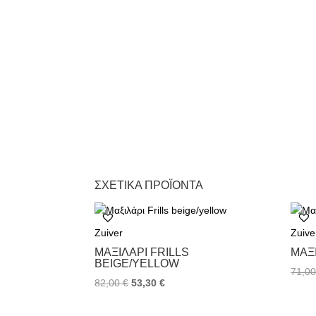
ΣΧΕΤΙΚΆ ΠΡΟΪΌΝΤΑ
Zuiver
Zuive
ΜΑΞΙΛΆΡΙ FRILLS
ΜΑΞ
BEIGE/YELLOW
71,0
82,00
€
53,30
€