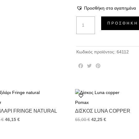
Προσθήκη στα αγαπημένα
Σετ/2
ΠΡΟΣΘΉΚΗ
Φλυτζάνια
Καφέ
Sablo
Cloud
Κωδικός προϊόντος:
64112
ποσότητα
F
T
P
a
w
i
c
i
n
e
t
t
b
t
e
o
e
r
r
Pomax
o
r
e
k
s
ΙΛΆΡΙ FRINGE NATURAL
ΔΊΣΚΟΣ LUNA COPPER
t
0
€
46,15
€
65,00
€
42,25
€