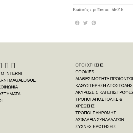
Κωδικός προϊόντος:
55015
F
T
P
a
w
i
c
i
n
e
t
t
b
t
e
o
e
r
o
r
e
k
s
ΟΡΟΙ ΧΡΗΣΗΣ
t
COOKIES
ΤΟ INTERNI
ΔΙΑΘΕΣΙΜΟΤΗΤΑ ΠΡΟΙΟΝΤΩ
ERNI MAGALOGUE
ΚΑΘΥΣΤΕΡΗΣΗ ΑΠΟΣΤΟΛΗΣ
ΚΟΙΝΩΝΙΑ
ΑΚΥΡΩΣΕΙΣ ΚΑΙ ΕΠΙΣΤΡΟΦΕ
ΑΣΤΗΜΑΤΑ
ΤΡΟΠΟΙ ΑΠΟΣΤΟΛΗΣ &
ΟΙ
ΧΡΕΩΣΗΣ
ΤΡΟΠΟΙ ΠΛΗΡΩΜΗΣ
ΑΣΦΑΛΕΙΑ ΣΥΝΑΛΛΑΓΩΝ
ΣΥΧΝΕΣ ΕΡΩΤΗΣΕΙΣ