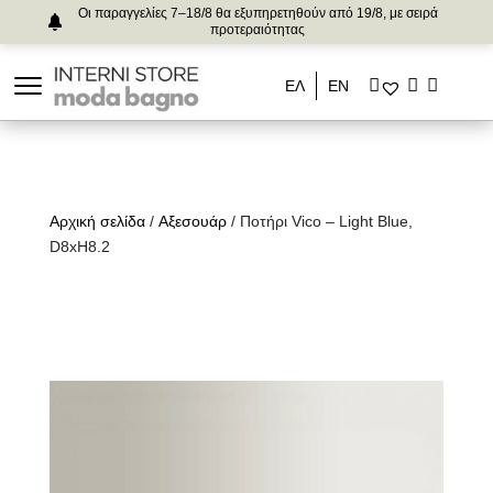
Οι παραγγελίες 7–18/8 θα εξυπηρετηθούν από 19/8, με σειρά
προτεραιότητας
ΕΛ
ΕΝ
Αρχική σελίδα
/
Αξεσουάρ
/ Ποτήρι Vico – Light Blue,
D8xH8.2