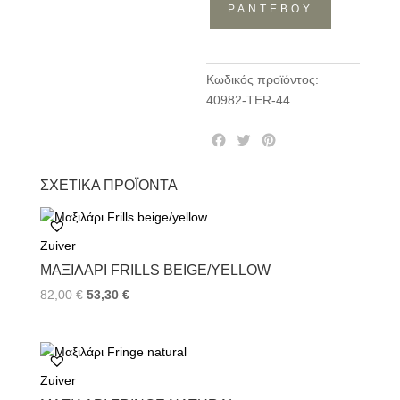
ΡΑΝΤΕΒΟΥ
Κωδικός προϊόντος:
40982-TER-44
F
T
P
a
w
i
c
i
n
ΣΧΕΤΙΚΆ ΠΡΟΪΌΝΤΑ
e
t
t
b
t
e
o
e
r
Zuiver
o
r
e
k
s
ΜΑΞΙΛΆΡΙ FRILLS BEIGE/YELLOW
t
82,00
€
53,30
€
Zuiver