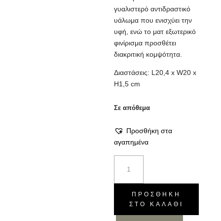
γυαλιστερό αντιδραστικό
υάλωμα που ενισχύει την
υφή, ενώ το ματ εξωτερικό
φινίρισμα προσθέτει
διακριτική κομψότητα.
Διαστάσεις: L20,4 x W20 x
H1,5 cm
Σε απόθεμα
Προσθήκη στα
αγαπημένα
Πιάτο
Breakfast
Primeval
Terracotta
ΠΡΟΣΘΉΚΗ
ΣΤΟ ΚΑΛΆΘΙ
ποσότητα