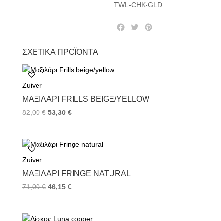
TWL-CHK-GLD
F
T
P
a
w
i
c
i
n
ΣΧΕΤΙΚΆ ΠΡΟΪΌΝΤΑ
e
t
t
b
t
e
o
e
r
Zuiver
o
r
e
k
s
ΜΑΞΙΛΆΡΙ FRILLS BEIGE/YELLOW
t
82,00
€
53,30
€
Zuiver
ΜΑΞΙΛΆΡΙ FRINGE NATURAL
71,00
€
46,15
€