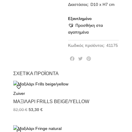
Διαστάσεις: D10 x H7 cm
Εξαντλημένο
Προσθήκη στα
αγαπημένα
Κωδικός προϊόντος:
41175
F
T
P
a
w
i
c
i
n
ΣΧΕΤΙΚΆ ΠΡΟΪΌΝΤΑ
e
t
t
b
t
e
o
e
r
Zuiver
o
r
e
k
s
ΜΑΞΙΛΆΡΙ FRILLS BEIGE/YELLOW
t
82,00
€
53,30
€