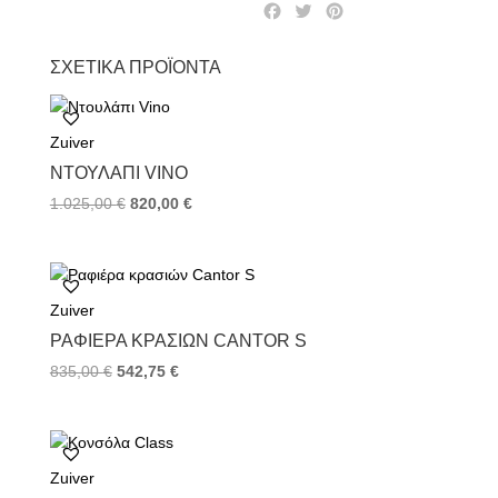
F
T
P
a
w
i
c
i
n
ΣΧΕΤΙΚΆ ΠΡΟΪΌΝΤΑ
e
t
t
b
t
e
o
e
r
Zuiver
o
r
e
k
s
ΝΤΟΥΛΆΠΙ VINO
t
1.025,00
€
820,00
€
Zuiver
ΡΑΦΙΈΡΑ ΚΡΑΣΙΏΝ CANTOR S
835,00
€
542,75
€
Zuiver