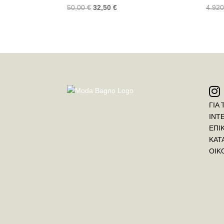
50,00
€
32,50
€
4.92
ΓΙΑ 
INT
ΕΠΙ
ΚΑΤ
ΟΙΚ