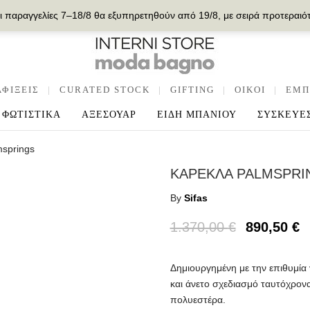
ι παραγγελίες 7–18/8 θα εξυπηρετηθούν από 19/8, με σειρά προτεραιό
ΑΦΙΞΕΙΣ
|
CURATED STOCK
|
GIFTING
|
OIKOI
|
ΕΜΠ
ΦΩΤΙΣΤΙΚΑ
ΑΞΕΣΟΥΑΡ
ΕΙΔΗ ΜΠΑΝΙΟΥ
ΣΥΣΚΕΥΕ
msprings
ΚΑΡΕΚΛΑ PALMSPRI
By
Sifas
1.370,00
€
890,50
€
Δημιουργημένη με την επιθυμία 
και άνετο σχεδιασμό ταυτόχρον
πολυεστέρα.