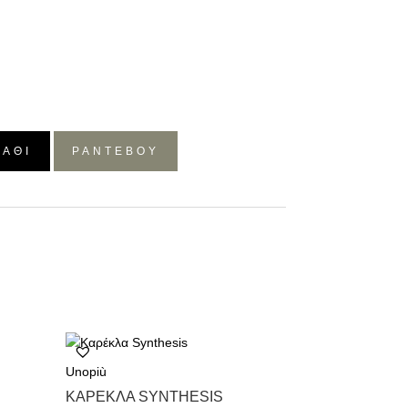
ΛΆΘΙ
ΡΑΝΤΕΒΟΥ
Unopiù
ΚΑΡΈΚΛΑ SYNTHESIS