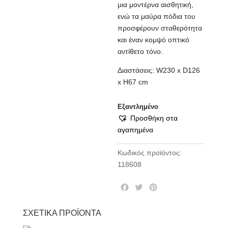
μια μοντέρνα αισθητική,
ενώ τα μαύρα πόδια του
προσφέρουν σταθερότητα
και έναν κομψό οπτικό
αντίθετο τόνο.
Διαστάσεις:
W230 x D126
x H67 cm
Εξαντλημένο
Προσθήκη στα
αγαπημένα
Κωδικός προϊόντος:
118608
F
T
P
a
w
i
c
i
n
ΣΧΕΤΙΚΆ ΠΡΟΪΌΝΤΑ
e
t
t
b
t
e