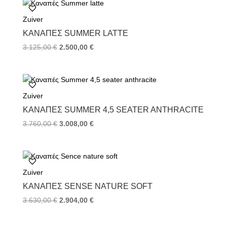
o
e
r
Zuiver
o
r
e
k
s
ΚΑΝΑΠΈΣ SUMMER LATTE
t
3.125,00
€
2.500,00
€
Zuiver
ΚΑΝΑΠΈΣ SUMMER 4,5 SEATER ANTHRACITE
3.760,00
€
3.008,00
€
Zuiver
ΚΑΝΑΠΈΣ SENSE NATURE SOFT
3.630,00
€
2.904,00
€