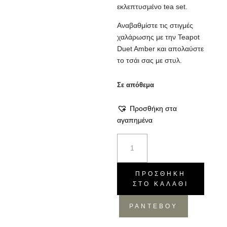
εκλεπτυσμένο tea set.
Αναβαθμίστε τις στιγμές
χαλάρωσης με την Teapot
Duet Amber και απολαύστε
το τσάι σας με στυλ.
Σε απόθεμα
Προσθήκη στα
αγαπημένα
Κανάτα
Τσαγιού
-
Γυάλινη,
ΠΡΟΣΘΉΚΗ
ΣΤΟ ΚΑΛΆΘΙ
16x12x15
ποσότητα
ΡΑΝΤΕΒΟΥ