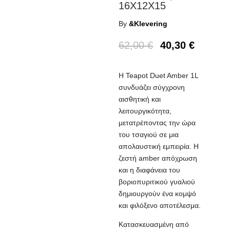
16X12X15
By
&Klevering
62,00
€
40,30
€
Η Teapot Duet Amber 1L
συνδυάζει σύγχρονη
αισθητική και
λειτουργικότητα,
μετατρέποντας την ώρα
του τσαγιού σε μια
απολαυστική εμπειρία. Η
ζεστή amber απόχρωση
και η διαφάνεια του
βοριοπυριτικού γυαλιού
δημιουργούν ένα κομψό
και φιλόξενο αποτέλεσμα.
Κατασκευασμένη από