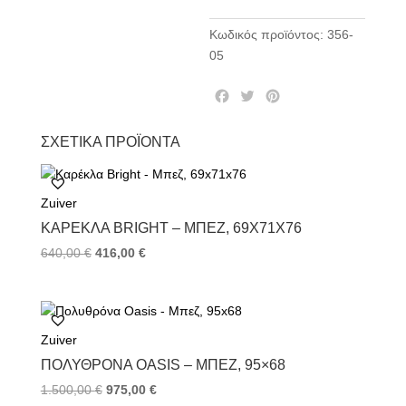
Κωδικός προϊόντος:
356-
05
F
T
P
a
w
i
c
i
n
ΣΧΕΤΙΚΆ ΠΡΟΪΌΝΤΑ
e
t
t
b
t
e
o
e
r
Zuiver
o
r
e
k
s
ΚΑΡΈΚΛΑ BRIGHT – ΜΠΕΖ, 69X71X76
t
640,00
€
416,00
€
Zuiver
ΠΟΛΥΘΡΌΝΑ OASIS – ΜΠΕΖ, 95×68
1.500,00
€
975,00
€