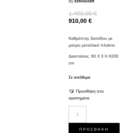
By
Ethnicraft
1.400,00
€
910,00
€
Καθρέπτης δαπέδου με
μαύρο μεταλλικό πλαίσιο.
Διαστάσεις: 80 X 3 X H200
cm
Σε απόθεμα
Προσθήκη στα
αγαπημένα
Καθρέπτης
Clear
Gate
ποσότητα
ΠΡΟΣΘΉΚΗ