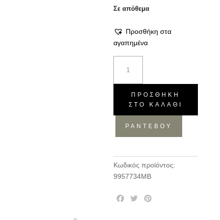
Σε απόθεμα
Προσθήκη στα
αγαπημένα
Βάζο
Voo
G
Matte
ΠΡΟΣΘΉΚΗ
ΣΤΟ ΚΑΛΆΘΙ
Black
M
ΡΑΝΤΕΒΟΥ
ποσότητα
Κωδικός προϊόντος:
9957734MB
F
T
P
a
w
i
c
i
n