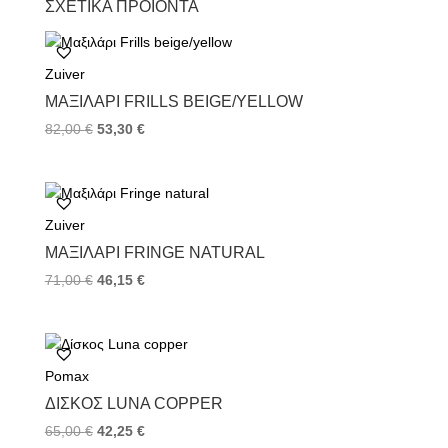
ΣΧΕΤΙΚΆ ΠΡΟΪΌΝΤΑ
e
t
t
b
t
e
o
e
r
Zuiver
o
r
e
k
s
ΜΑΞΙΛΆΡΙ FRILLS BEIGE/YELLOW
t
82,00
€
53,30
€
Zuiver
ΜΑΞΙΛΆΡΙ FRINGE NATURAL
71,00
€
46,15
€
Pomax
ΔΊΣΚΟΣ LUNA COPPER
65,00
€
42,25
€