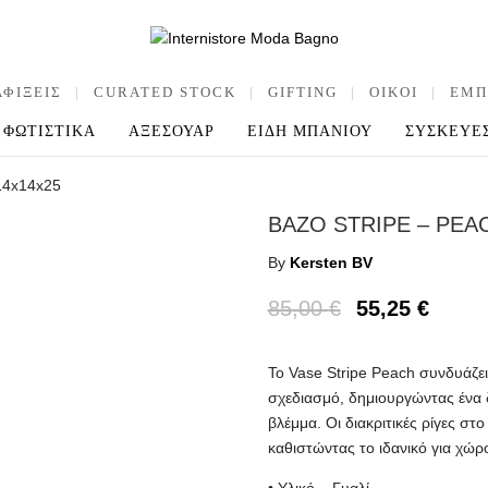
ΑΦΙΞΕΙΣ
|
CURATED STOCK
|
GIFTING
|
OIKOI
|
ΕΜΠ
ΦΩΤΙΣΤΙΚΑ
ΑΞΕΣΟΥΑΡ
ΕΙΔΗ ΜΠΑΝΙΟΥ
ΣΥΣΚΕΥΕ
 14x14x25
ΒΑΖΟ STRIPE – PEAC
By
Kersten BV
85,00
€
55,25
€
Το Vase Stripe Peach συνδυάζε
σχεδιασμό, δημιουργώντας ένα 
βλέμμα. Οι διακριτικές ρίγες σ
καθιστώντας το ιδανικό για χώρ