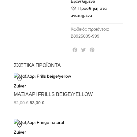
Εξαντλημένο
Προσθήκη στα
αγαπημένα
Κωδικός προϊόντος:
B8925005-999
F
T
P
a
w
i
c
i
n
ΣΧΕΤΙΚΆ ΠΡΟΪΌΝΤΑ
e
t
t
b
t
e
o
e
r
Zuiver
o
r
e
k
s
ΜΑΞΙΛΆΡΙ FRILLS BEIGE/YELLOW
t
82,00
€
53,30
€
Zuiver