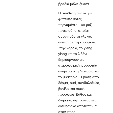
βραδιά μόλις ξεκινά.
Η σύνθεση ανοίγει με
φωτεινές νότες
περγαμόντου και ροζ
πιπεριού, οι οποίες
συναντούν τη γλυκιά,
ακαταμάχητη καραμέλα.
Στην καρδιά, το ylang
ylang και το λιβάνι
δημιουργούν μια
ατμοσφαιρική ισορροπία
ανάμεσα στη ζεστασιά και
το μυστήριο. Η βάση από
δέρμα, oud, σανδαλόξυλο,
βανίλια και musk
προσφέρει βάθος και
διάρκεια, αφήνοντας ένα
αισθησιακό αποτύπωμα
στον χώρο.