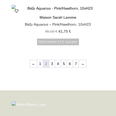
Maison Sarah Lavoine
Βάζο Aquarius – Pink/Hawthorn, 10xH23
95,00
€
61,75
€
ΠΡΟΣΘΉΚΗ ΣΤΟ ΚΑΛΆΘΙ
←
1
2
3
4
5
6
7
→