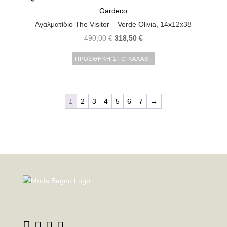
Gardeco
Αγαλματίδιο The Visitor – Verde Olivia, 14x12x38
490,00
€
318,50
€
ΠΡΟΣΘΉΚΗ ΣΤΟ ΚΑΛΆΘΙ
1
2
3
4
5
6
7
→