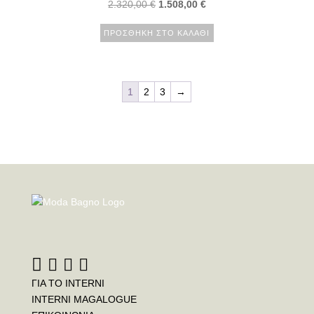
2.320,00
€
1.508,00
€
ΠΡΟΣΘΉΚΗ ΣΤΟ ΚΑΛΆΘΙ
1
2
3
→
ΓΙΑ ΤΟ INTERNI
INTERNI MAGALOGUE