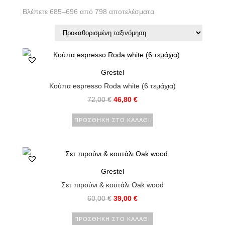
Βλέπετε 685–696 από 798 αποτελέσματα
Grestel
Κούπα espresso Roda white (6 τεμάχια)
72,00
€
46,80
€
ΠΡΟΣΘΉΚΗ ΣΤΟ ΚΑΛΆΘΙ
Grestel
Σετ πιρούνι & κουτάλι Oak wood
60,00
€
39,00
€
ΠΡΟΣΘΉΚΗ ΣΤΟ ΚΑΛΆΘΙ